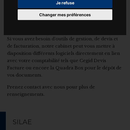
Je refuse
comptable CEGID avec le logiciel QUADRATUS et
SILAE pour la gestion sociale.
Changer mes préférences
Ces prestataires sont des références dans le
domaine de l’expertise comptable aujourd’hui.
Si vous avez besoin d’outils de gestion, de devis et
de facturation, notre cabinet peut vous mettre à
disposition différents logiciels directement en lien
avec votre comptabilité tels que Cegid Devis
Facture ou encore la Quadra Box pour le dépôt de
vos documents.
Prenez contact avec nous pour plus de
renseignements.
SILAE