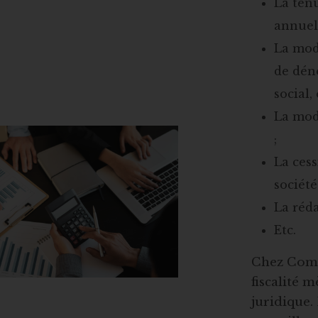
La ten
annuels
La mod
de déno
social, 
La modi
;
La cess
société
La réd
Etc.
Chez Compt
fiscalité 
juridique.