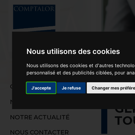
Skip to main content
Nous utilisons des cookies
Nous utilisons des cookies et d'autres technolo
personnalisé et des publicités ciblées, pour ana
QUI SOMMES-NOUS ?
J'accepte
Je refuse
Changer mes préfér
NOS MISSIONS
GÉ
TO
NOTRE ACTUALITÉ
NOUS CONTACTER