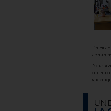
En cas d
commerce
Nous avo
ou enco
spécifiqu
UNE
LA 