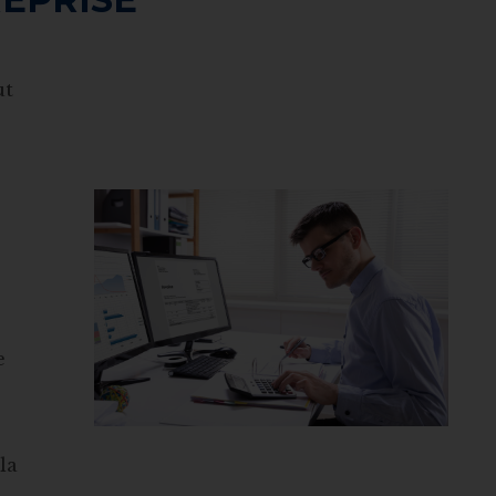
ut
e
la