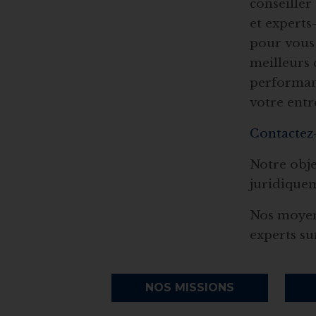
conseiller
et experts
pour vous 
meilleurs 
performant
votre entr
Contactez
Notre obje
juridiquem
Nos moyens
experts su
NOS MISSIONS