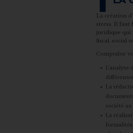
La création d
stress. Il fau
juridique qui
fiscal, social
Comptalor vo
L’analyse 
différente
La rédacti
documents 
société au
La réalisa
formalités